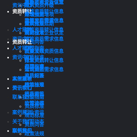
我要发布资质信息
高新技术企业认定
资讯中心
建筑资质升级
资质转让
建筑资质转让信息
办理指南
建筑资质增项
建筑资质需求信息
我要发布资质信息
资质标准
建筑资质延期
人才猎聘
建筑资质转让信息
规范标准
高新技术企业认定
资讯中心
建筑资质需求信息
资质转让
资质问答
人才猎聘
办理指南
政策法规
我要发布资质信息
资讯中心
资质标准
行业资讯
建筑资质转让信息
规范标准
办理指南
公司动态
建筑资质需求信息
资质问答
资质标准
案例展示
人才猎聘
政策法规
规范标准
关于我们
资讯中心
行业资讯
资质问答
联系我们
办理指南
公司动态
政策法规
资质标准
案例展示
行业资讯
规范标准
关于我们
公司动态
资质问答
联系我们
案例展示
政策法规