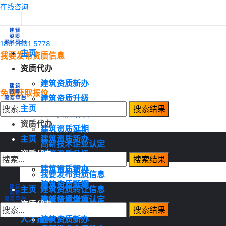
在线咨询
186 2831 5778
主页
我要发布资质信息
资质代办
建筑资质新办
免费获取报价
建筑资质升级
主页
建筑资质增项
资质代办
建筑资质延期
主页
建筑资质新办
高新技术企业认定
资质代办
建筑资质升级
资质转让
建筑资质增项
建筑资质新办
我要发布资质信息
建筑资质延期
建筑资质升级
主页
建筑资质转让信息
高新技术企业认定
建筑资质增项
资质代办
建筑资质需求信息
资质转让
建筑资质延期
人才猎聘
建筑资质新办