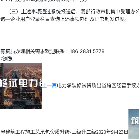
（三）上述事项通过系统报送后，我部行政审批集中受理办公室
查询—企业用户登录栏目查询上述事项办理及证书制发进度。
中华人民共和国住房
有资质办理相关需求欢迎联系：186 2831 5778
浏览
57
上一篇
电力承装修试资质出省跨区经营手续
房屋建筑工程施工总承包资质升级-三级升二级
2020年9月23日