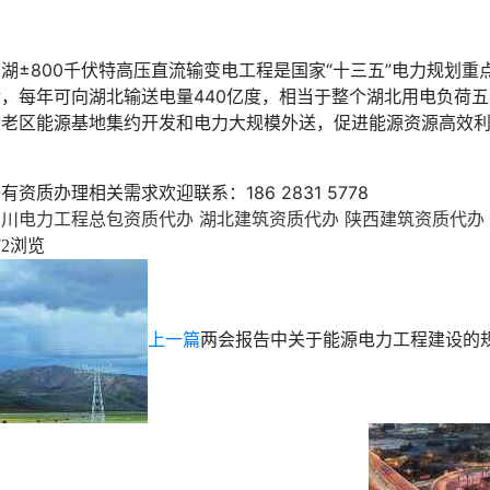
湖±800千伏特高压直流输变电工程是国家“十三五”电力规划重
后，每年可向湖北输送电量440亿度，相当于整个湖北用电负荷
命老区能源基地集约开发和电力大规模外送，促进能源资源高效
有资质办理相关需求欢迎联系：186 2831 5778
四川电力工程总包资质代办
湖北建筑资质代办
陕西建筑资质代办
浏览
72
上一篇
两会报告中关于能源电力工程建设的