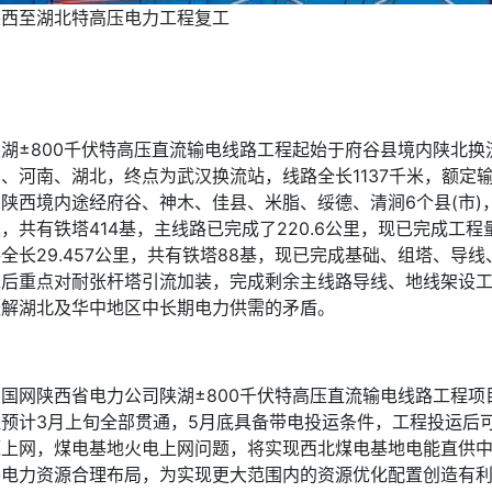
陕西至湖北特高压电力工程复工
陕湖±800千伏特高压直流输电线路工程起始于府谷县境内陕北换
西
、河南、湖北，终点为武汉换流站，线路全长1137千米，额定输
陕西境内途经府谷、神木、佳县、米脂、绥德、清涧6个县(市)，线
，共有铁塔414基，主线路已完成了220.6公里，现已完成工程
全长29.457公里，共有铁塔88基，现已完成基础、组塔、导
工后重点对耐张杆塔引流加装，完成剩余主线路导线、地线架设
缓解湖北及华中地区中长期电力供需的矛盾。
在国网陕西省电力公司陕湖±800千伏特高压直流输电线路工程项
程预计3月上旬全部贯通，5月底具备带电投运条件，工程投运后
源上网，煤电基地火电上网问题，将实现西北煤电基地电能直供
善电力资源合理布局，为实现更大范围内的资源优化配置创造有