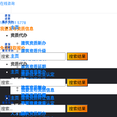
在线咨询
186 2831 5778
主页
我要发布资质信息
资质代办
建筑资质新办
免费获取报价
建筑资质升级
主页
建筑资质增项
资质代办
建筑资质延期
主页
建筑资质新办
高新技术企业认定
资质代办
建筑资质升级
资质转让
建筑资质增项
建筑资质新办
我要发布资质信息
建筑资质延期
建筑资质升级
主页
建筑资质转让信息
高新技术企业认定
建筑资质增项
资质代办
建筑资质需求信息
资质转让
建筑资质延期
人才猎聘
建筑资质新办