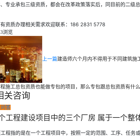
质、专业承包三级资质，都会在改革政策落实后，同目前的二级
有资质办理相关需求欢迎联系：186 2831 5778
浏览
43
上一篇
建造师六个月内不得用于不同建筑施
工程施工总包资质也能做专包的项目，那么专包跟总包资质有什
相关咨询
质问答
个工程建设项目中的三个厂房 属于一个整
项工程指的是在一个工程项目中，按照一定的范围、工序、任务或