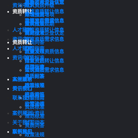
我要发布资质信息
高新技术企业认定
资讯中心
建筑资质升级
资质转让
建筑资质转让信息
办理指南
建筑资质增项
建筑资质需求信息
我要发布资质信息
资质标准
建筑资质延期
人才猎聘
建筑资质转让信息
规范标准
高新技术企业认定
资讯中心
建筑资质需求信息
资质转让
资质问答
人才猎聘
办理指南
政策法规
我要发布资质信息
资讯中心
资质标准
行业资讯
建筑资质转让信息
规范标准
办理指南
公司动态
建筑资质需求信息
资质问答
资质标准
案例展示
人才猎聘
政策法规
规范标准
关于我们
资讯中心
行业资讯
资质问答
联系我们
办理指南
公司动态
政策法规
资质标准
案例展示
行业资讯
规范标准
关于我们
公司动态
资质问答
联系我们
案例展示
政策法规