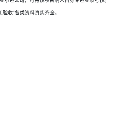
专业承包公司，可将该项目纳入自身专包业绩考核。
竣工验收”各类资料真实齐全。