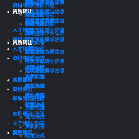
我要发布资质信息
高新技术企业认定
资讯中心
建筑资质升级
资质转让
建筑资质转让信息
办理指南
建筑资质增项
建筑资质需求信息
我要发布资质信息
资质标准
建筑资质延期
人才猎聘
建筑资质转让信息
规范标准
高新技术企业认定
资讯中心
建筑资质需求信息
资质转让
资质问答
人才猎聘
办理指南
政策法规
我要发布资质信息
资讯中心
资质标准
行业资讯
建筑资质转让信息
规范标准
办理指南
公司动态
建筑资质需求信息
资质问答
资质标准
案例展示
人才猎聘
政策法规
规范标准
关于我们
资讯中心
行业资讯
资质问答
联系我们
办理指南
公司动态
政策法规
资质标准
案例展示
行业资讯
规范标准
关于我们
公司动态
资质问答
联系我们
案例展示
政策法规