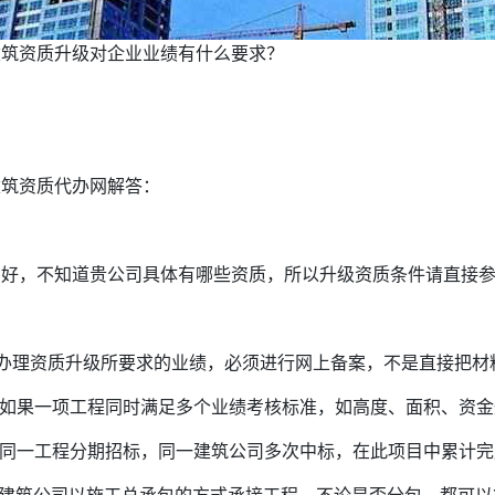
建筑资质升级对企业业绩有什么要求？
建筑资质代办网解答：
您好，不知道贵公司具体有哪些资质，所以升级资质条件请直接
1.办理资质升级所要求的业绩，必须进行网上备案，不是直接把
2.如果一项工程同时满足多个业绩考核标准，如高度、面积、资
3.同一工程分期招标，同一建筑公司多次中标，在此项目中累计