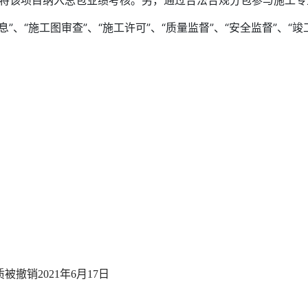
以将该项目纳入总包业绩考核。另，通过合法合规分包参与施工
息”、“施工图审查”、“施工许可”、“质量监督”、“安全监督”、“
质被撤销
2021年6月17日