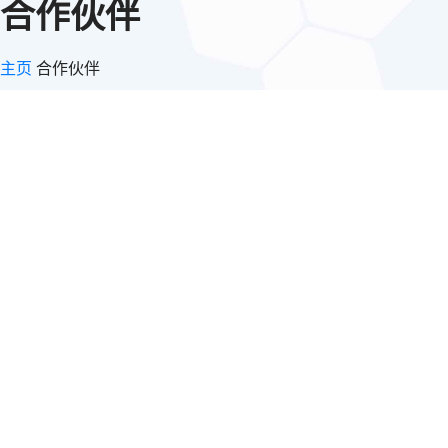
合作伙伴
主页
合作伙伴
【建筑资质代办网】合作客
四川【建筑资质代办网】商务服务有限公司从业十余年，累计为
3000多家建筑行业企业提供建筑资质代办服务，享誉业界广受客
好评。