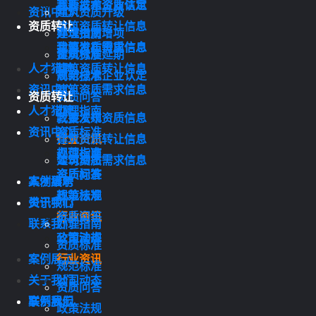
我要发布资质信息
高新技术企业认定
资讯中心
建筑资质升级
资质转让
建筑资质转让信息
办理指南
建筑资质增项
建筑资质需求信息
我要发布资质信息
资质标准
建筑资质延期
人才猎聘
建筑资质转让信息
规范标准
高新技术企业认定
资讯中心
建筑资质需求信息
资质转让
资质问答
人才猎聘
办理指南
政策法规
我要发布资质信息
资讯中心
资质标准
行业资讯
建筑资质转让信息
规范标准
办理指南
公司动态
建筑资质需求信息
资质问答
资质标准
案例展示
人才猎聘
政策法规
规范标准
关于我们
资讯中心
行业资讯
资质问答
联系我们
办理指南
公司动态
政策法规
资质标准
案例展示
行业资讯
规范标准
关于我们
公司动态
资质问答
联系我们
案例展示
政策法规