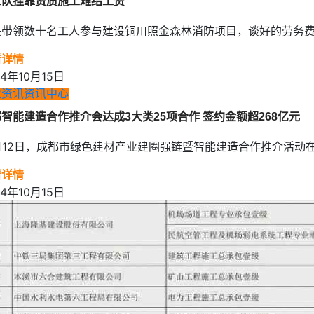
工队挂靠资质施工难结工资
带领数十名工人参与建设铜川照金森林消防项目，谈好的劳务费用主
看详情
24年10月15日
业资讯
资讯中心
智能建造合作推介会达成3大类25项合作 签约金额超268亿元
月12日，成都市绿色建材产业建圈强链暨智能建造合作推介活动在
看详情
24年10月15日