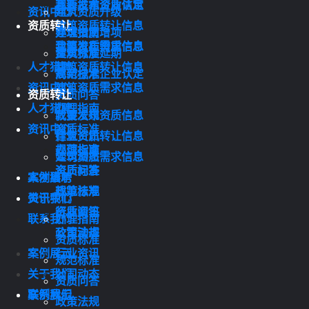
我要发布资质信息
高新技术企业认定
资讯中心
建筑资质升级
资质转让
建筑资质转让信息
办理指南
建筑资质增项
建筑资质需求信息
我要发布资质信息
资质标准
建筑资质延期
人才猎聘
建筑资质转让信息
规范标准
高新技术企业认定
资讯中心
建筑资质需求信息
资质转让
资质问答
人才猎聘
办理指南
政策法规
我要发布资质信息
资讯中心
资质标准
行业资讯
建筑资质转让信息
规范标准
办理指南
公司动态
建筑资质需求信息
资质问答
资质标准
案例展示
人才猎聘
政策法规
规范标准
关于我们
资讯中心
行业资讯
资质问答
联系我们
办理指南
公司动态
政策法规
资质标准
案例展示
行业资讯
规范标准
关于我们
公司动态
资质问答
联系我们
案例展示
政策法规