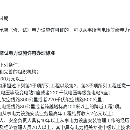
过期
承装（修、试）电力设施许可证的，可以从事所有电压等级电力
修试电力设施许可办理标准
下列条件：
和完善的组织机构；
000万元以上；
内承担过下列第1子项所列工程以及第2、第3子项所列工程任意
上电压等级变电站2座或者220千伏电压等级变电站5座；
上架空线路300公里或者220千伏架空线路500公里；
上电缆线路80公里或者跨越塔标高100米以上的跨越工程1项。
内从事电力设施安装业务最高年工程结算收入2亿元以上；
人、安全负责人具有10年以上从事电力设施安装管理工作的经
及经济管理人员70人以上，其中具有电力相关专业中级以上技术