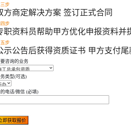
第三步
双方商定解决方案 签订正式合同
第四步
专职资料员帮助甲方优化申报资料并
第五步
公示公告后获得资质证书 甲方支付尾
需要咨询的业务
务类型(可选)
的电话/微信 (必填)