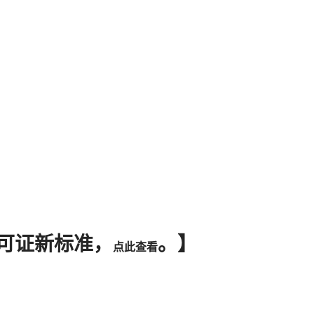
许可证新标准，
。】
点此查看