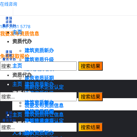
在线咨询
186 2831 5778
主页
我要发布资质信息
资质代办
建筑资质新办
免费获取报价
建筑资质升级
主页
建筑资质增项
资质代办
建筑资质延期
主页
建筑资质新办
高新技术企业认定
资质代办
建筑资质升级
资质转让
建筑资质增项
建筑资质新办
我要发布资质信息
建筑资质延期
建筑资质升级
主页
建筑资质转让信息
高新技术企业认定
建筑资质增项
资质代办
建筑资质需求信息
资质转让
建筑资质延期
人才猎聘
建筑资质新办