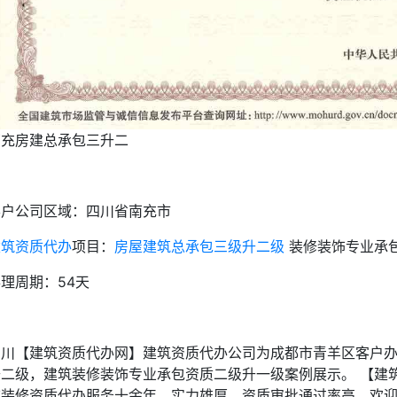
南充房建总承包三升二
客户公司区域：四川省南充市
建筑资质代办
项目：
房屋建筑总承包三级升二级
装修装饰专业承
理周期：54天
四川【建筑资质代办网】建筑资质代办公司为成都市青羊区客户
升二级，建筑装修装饰专业承包资质二级升一级案例展示。 【建
饰装修资质代办服务十余年，实力雄厚，资质审批通过率高，欢