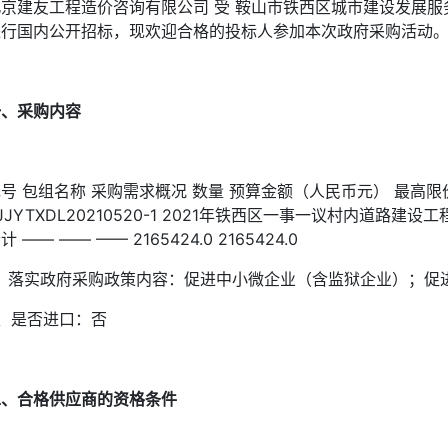
京建友工程造价咨询有限公司 受 鞍山市铁西区城市建设发展服务中
进行国内公开招标，现欢迎合格的投标人参加本次政府采购活动
一、采购内容
号 包组名称 采购需求概况 数量 预算金额（人民币元） 最高
JJYTXDL20210520-1 2021年铁西区一事一议村内道路建设工程
计 —— —— —— 2165424.0 2165424.0
1、落实政府采购政策内容：促进中小微企业（含监狱企业）；促
2、是否进口：否
二、合格供应商的资格条件