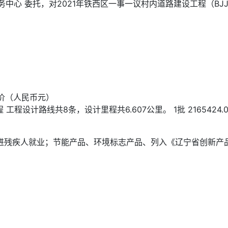
心 委托，对2021年铁西区一事一议村内道路建设工程（BJJYT
。
限价（人民币元）
 工程设计路线共8条，设计里程共6.607公里。 1批 2165424.0 2
进残疾人就业；节能产品、环境标志产品、列入《辽宁省创新产