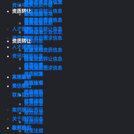
我要发布资质信息
高新技术企业认定
资讯中心
建筑资质升级
资质转让
建筑资质转让信息
办理指南
建筑资质增项
建筑资质需求信息
我要发布资质信息
资质标准
建筑资质延期
人才猎聘
建筑资质转让信息
规范标准
高新技术企业认定
资讯中心
建筑资质需求信息
资质转让
资质问答
人才猎聘
办理指南
政策法规
我要发布资质信息
资讯中心
资质标准
行业资讯
建筑资质转让信息
规范标准
办理指南
公司动态
建筑资质需求信息
资质问答
资质标准
案例展示
人才猎聘
政策法规
规范标准
关于我们
资讯中心
行业资讯
资质问答
联系我们
办理指南
公司动态
政策法规
资质标准
案例展示
行业资讯
规范标准
关于我们
公司动态
资质问答
联系我们
案例展示
政策法规