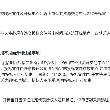
递交响应文件及开标地点：鞍山市公共资源交易中心222开标室
投标文件必须在递交投标文件截止时间前送达开标地点，逾期送
采用不见面开标注意事项：
、疫情期间只接受邮寄，邮寄地址： 鞍山市公共资源交易中心219
式，投标文件由任意快递公司送至指定的投标文件存放地点,并由
,由投标人自行负责。, 邮编： 114000。 投标文件由 任
未送达到指定地点，招标人不予受理,由投标人自行负责。
2、开标当日应保证法定代表授权人通讯畅通，评审答疑采用远程