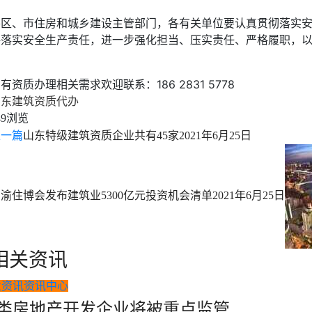
各区、市住房和城乡建设主管部门，各有关单位要认真贯彻落实
格落实安全生产责任，进一步强化担当、压实责任、严格履职，
有资质办理相关需求欢迎联系：186 2831 5778
山东建筑资质代办
浏览
49
上一篇
山东特级建筑资质企业共有45家
2021年6月25日
渝住博会发布建筑业5300亿元投资机会清单
2021年6月25日
相关资讯
业资讯
资讯中心
类房地产开发企业将被重点监管