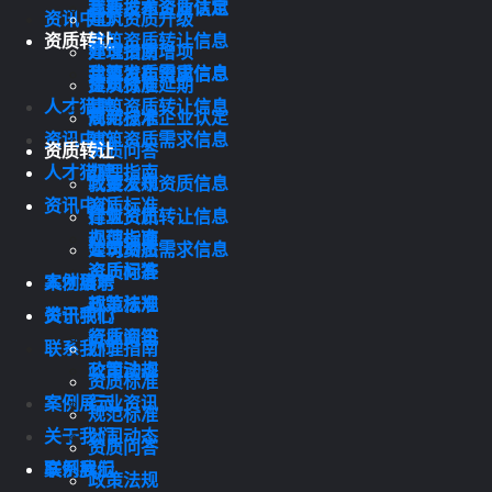
我要发布资质信息
高新技术企业认定
资讯中心
建筑资质升级
资质转让
建筑资质转让信息
办理指南
建筑资质增项
建筑资质需求信息
我要发布资质信息
资质标准
建筑资质延期
人才猎聘
建筑资质转让信息
规范标准
高新技术企业认定
资讯中心
建筑资质需求信息
资质转让
资质问答
人才猎聘
办理指南
政策法规
我要发布资质信息
资讯中心
资质标准
行业资讯
建筑资质转让信息
规范标准
办理指南
公司动态
建筑资质需求信息
资质问答
资质标准
案例展示
人才猎聘
政策法规
规范标准
关于我们
资讯中心
行业资讯
资质问答
联系我们
办理指南
公司动态
政策法规
资质标准
案例展示
行业资讯
规范标准
关于我们
公司动态
资质问答
联系我们
案例展示
政策法规