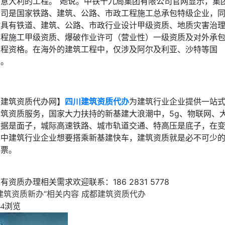
在意大利的工程。”她说。中铁十九局集团有限公司官网显示，集
公司是国家铁路、建筑、公路、市政工程施工总承包特级企业，
时具有铁道、建筑、公路、市政行业设计甲级资质、地质灾害治
工程施工甲级资质、爆破作业许可（营业性）一级资质及对外承
工程资格。在海外的建筑工程中，仅涉及阿尔及利亚、沙特等国
家。
【建筑资质代办网】
四川建筑资质代办
为建筑行业企业提供一站
建筑资质服务，国家大力扶持的新基建大浪潮中，5g、物联网、
数据是面子，城际高速铁路、城市轨道交通、特高压是底子，在
革中建筑行业企业想要搭乘新基建快车，建筑资质就是必不可少
车票。
有资质办理相关需求欢迎联系：186 2831 5778
建筑资质新办“相关内容
成都建筑资质代办
浏览
44