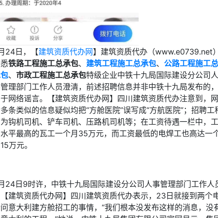
月24日，【
建筑资质代办网
】建筑资质代办（www.e0739.net
获悉
铁路工程施工总承包
、
建筑工程施工总承包
、
公路工程施工
承包
、
市政工程施工总承包
特级企业中铁十九局国际建设分公司
事管理部门工作人员澄清，前述招聘信息并非中铁十九局发布的
属于网络谣言。【建筑资质代办网】四川建筑资质代办注意到，
多条类似的信息疑似均把“方舱医院”误写成“方航医院”；招聘工
均为钩机司机、铲车司机、压路机司机等；在工资待遇一栏中，
资水平最高的瓦工一个月35万元，而工资最低的电焊工也高达一
15万元。
3月24日9时许，中铁十九局国际建设分公司人事管理部门工作人
向【建筑资质代办网】四川建筑资质代办表示，23日就接到两个
话问意大利建方舱招工的事情，“我们根本没发布这样的消息，没