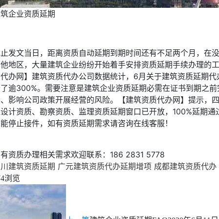
建筑企业资质延期
截止发文当日，距离资质自动延期到期时间还有不足两个月，在
其他地区，大量建筑企业纷纷开始着手安排资质延期手续办理的
质代办网】建筑资质代办公司数据统计，6月关于建筑资质延期代
升了逾300%。需要注意是建筑企业资质延期必需在证书到期之
销、影响公司政策开展经营的风险。【建筑资质代办网】提示，
程设计资质、勘察资质、监理资质延期窗口已开放，100%延期通
可能停止接件，如有资质延期需求请咨询在线客服！
有资质办理相关需求欢迎联系：186 2831 5778
四川建筑资质延期
广元建筑资质代办延期增项
成都建筑资质代办
浏览
74