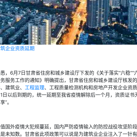
建筑企业资质延期
悉，6月7日甘肃省住房和城乡建设厅下发的《关于落实“六稳”“
政务服务工作的通知》明确提出，甘肃省住房和城乡建设厅核发
计、建筑业、
工程监理
、工程质量检测机构和房地产开发企业资质，
月1日以后到期的，统一延期至我省疫情解除后一个月，资质证书
享”。
时值国外疫情大犯规蔓延，国内严防疫情输入的防控战役攻坚阶
还是未知数。甘肃省此项政策可以说是为建筑业企业注入了一针