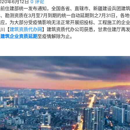
020年6月12日
0 评论
之前住建部统一发布通知，全国各省、直辖市、新疆建设兵团建
计、勘测资质在3月至7月到期的统一自动延期到之7月31日，各
响应，为大部分受疫情影响无法正常开展招投标、工程施工的企
四川【
建筑资质代办网
】建筑资质代办公司获悉，甘肃住建厅再
将
建筑企业资质延期
至疫情解除为止。