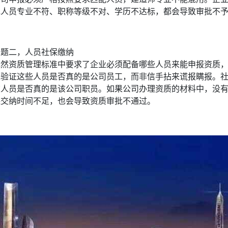
现人员专业不符、职称等级不对、学历不达标，都会导致审批不
问题二，人员社保缴纳
既然资质管理标准中要求了企业必须配备哪些人员来能申报资质
来验证这些人员是否真的是公司员工，而非信手拈来谎报瞒报。
该人员是否真的是该公司职员。如果公司办理资质的材料中，没
保交纳时间不足，也会导致资质审批不通过。