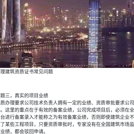
办理建筑资质证书常见问题
问题三，真实的项目业绩
资质办理要求公司技术负责人拥有一定的业绩、资质审批要求公
绩。这里的重点在于有效的备案业绩，公司完成项目后，必须在
平台进行备案录入才能称之为有效备案业绩，否则即使建筑企业
成了某些工程项目，只要资质审批时，专家没有在全国建筑市场
项业绩，都会驳回申请。