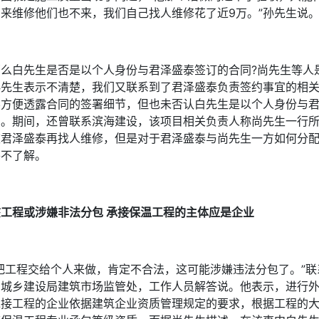
回来维修他们也不来，我们自己找人维修花了近9万。”孙先生说
那么白先生是否是以个人身份与君泽盛泰签订的合同?尚先生等人
孙先生表示不清楚，我们又联系到了君泽盛泰负责签约事宜的相
不方便透露合同的签署细节，但也未否认白先生是以个人身份与
同。期间，还曾联系滨海建设，该项目相关负责人称尚先生一行
被君泽盛泰再找人维修，但是对于君泽盛泰与尚先生一方如何分
并不了解。
该工程或涉嫌非法分包 承接保温工程的主体应是企业
“把工程交给个人来做，肯定不合法，这可能涉嫌违法分包了。”
和城乡建设局建筑市场监管处，工作人员解答说。他表示，进行
承接工程的企业依据建筑企业资质管理规定的要求，根据工程的