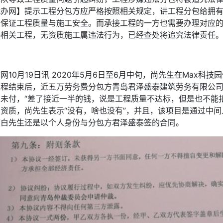
代办网】提示工程分包方应严格按照相关规定，讲工程分包给拥
以保证工程质量与施工安全。而承接工程的一方也需要办理对应
接相关工程，无资质施工属违法行为，已经查处将追究法律责任
网10月19日讯
2020年5月6日至6月中旬，尚先生在Max科技
程结束后，近五万劳务费分包方青岛君泽盛泰建筑劳务有限公司(
直未付，“差了接近一半的钱，说是工程质量不达标，但是也不能扣
身资质，尚先生表示“没有，啥也没有”，并且，该项目是通过中
而白先生还是以个人身份与分包方君泽盛泰签的合同。