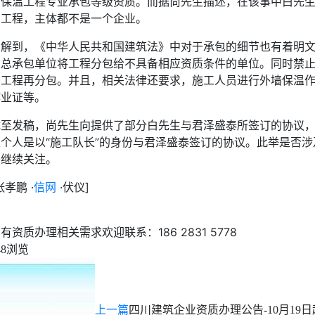
腐保温工程专业承包等级资质。而据尚先生描述，在该事中白先
的工程，主体都不是一个企业。
了解到，《中华人民共和国建筑法》中对于承包的细节也有着明
止总承包单位将工程分包给不具备相应资质条件的单位。同时禁
的工程再分包。并且，相关法律还要求，施工人员进行外墙保温
作业证等。
截至发稿，尚先生向提供了部分白先生与君泽盛泰所签订的协议
生个人是以“施工队长”的身份与君泽盛泰签订的协议。此举是否
将继续关注。
张孝鹏 ·
信网
·伏仪]
有资质办理相关需求欢迎联系：186 2831 5778
浏览
48
上一篇
四川建筑企业资质办理公告-10月19