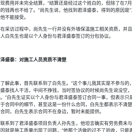
发现费用并未完全结算，“结算还是经过这个姓白的，但除了在7月
下的钱再也不给了。”尚先生说，他找到君泽盛泰，得到的原因是“
但他不能接受。
而在采访过程中，尚先生一行并没有外墙保温施工相关资质，并
间人白先生也是以个人身份与君泽盛泰签订的分包协议。
君泽盛泰：对施工人员资质不清楚
为了解此事，首先联系到了白先生。“这个事儿我其实是不参与的
泽盛泰找人干活，中间不挣钱，当时签协议的时候尚先生说没空
字。”白先生证实以个人身份与君泽盛泰签订合同一事，但表示只
对于合同中的细节，甚至这是一份什么合同，白先生都表示不清
该合同，白先生表示合同不在身边，暂时未能提供。
又联系到了君泽盛泰项目负责人孙先生，他坦言确实有劳务费未
原因就是施工质量出现了问题，“他那个活做的过不了验收，只能