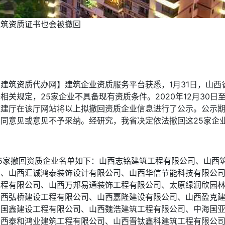
建筑资质证书也会被撤回
【建筑资质代办网】建筑企业资质服务平台获悉，1月31日，山西
相关规定，25家企业不具备现有资质条件。2020年12月30日至2
住建厅在该厅网站将以上拟撤回资质企业信息进行了公示。公示
不同意见或意见不予采纳。经研究，我省决定依法撤回这25家企
25家撤回资质企业名单如下：山西志铭建筑工程有限公司、山西
司、山西汇诚鸿泰装饰设计有限公司、山西华信节能科技有限公
工程有限公司、山西万邦易通装饰工程有限公司、太原绿润欣园
山西弘桥建设工程有限公司、山西嘉隆建设有限公司、山西盈克
西国鑫建设工程有限公司、山西魏浩建筑工程有限公司、中海国
山西泰和鸿业建筑工程有限公司、山西晋钛鑫科建筑工程有限公