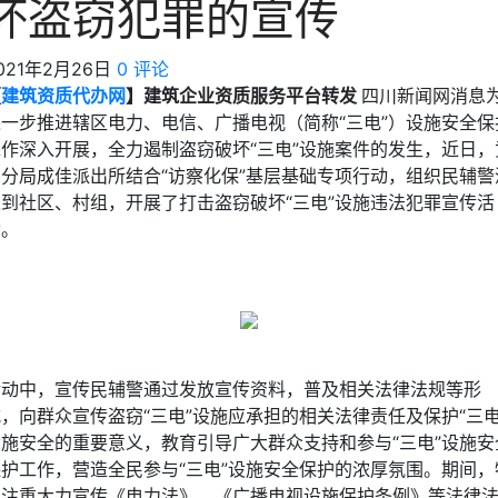
坏盗窃犯罪的宣传
021年2月26日
0 评论
【
建筑资质代办网
】建筑企业资质服务平台转发
四川新闻网消息
进一步推进辖区电力、电信、广播电视（简称“三电”）设施安全保
工作深入开展，全力遏制盗窃破坏“三电”设施案件的发生，近日，
井分局成佳派出所结合“访察化保”基层基础专项行动，组织民辅警
入到社区、村组，开展了打击盗窃破坏“三电”设施违法犯罪宣传活
动。
活动中，宣传民辅警通过发放宣传资料，普及相关法律法规等形
，向群众宣传盗窃“三电”设施应承担的相关法律责任及保护“三电
设施安全的重要意义，教育引导广大群众支持和参与“三电”设施安
保护工作，营造全民参与“三电”设施安全保护的浓厚氛围。期间，
别注重大力宣传《电力法》、《广播电视设施保护条例》等法律