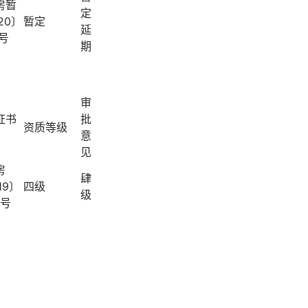
房暂
定
20〕
暂定
延
1号
期
审
证书
批
资质等级
意
见
房
肆
19〕
四级
级
3号