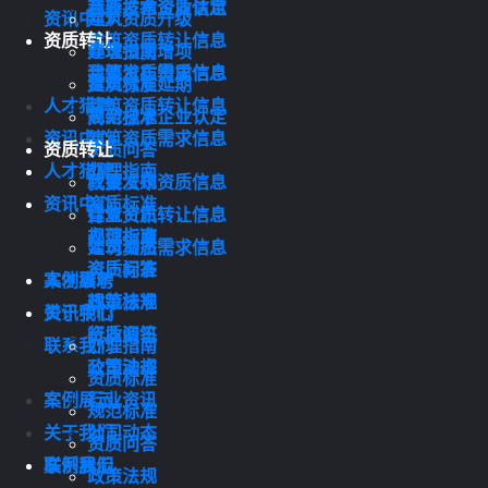
我要发布资质信息
高新技术企业认定
资讯中心
建筑资质升级
资质转让
建筑资质转让信息
办理指南
建筑资质增项
建筑资质需求信息
我要发布资质信息
资质标准
建筑资质延期
人才猎聘
建筑资质转让信息
规范标准
高新技术企业认定
资讯中心
建筑资质需求信息
资质转让
资质问答
人才猎聘
办理指南
政策法规
我要发布资质信息
资讯中心
资质标准
行业资讯
建筑资质转让信息
规范标准
办理指南
公司动态
建筑资质需求信息
资质问答
资质标准
案例展示
人才猎聘
政策法规
规范标准
关于我们
资讯中心
行业资讯
资质问答
联系我们
办理指南
公司动态
政策法规
资质标准
案例展示
行业资讯
规范标准
关于我们
公司动态
资质问答
联系我们
案例展示
政策法规