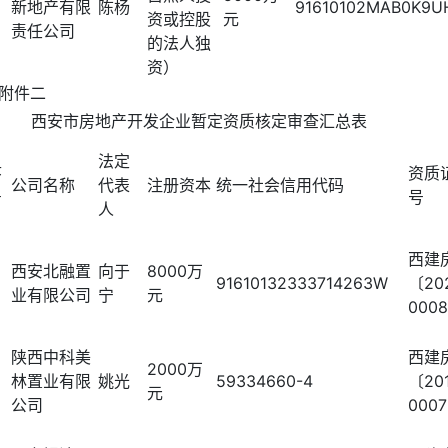
新地产有限
陈杨
91610102MAB0K9U
资或控股
元
责任公司
的法人独
资）
附件二
西安市房地产开发企业暂定资质核定审查汇总表
法定
序
资质
公司名称
代表
注册资本
统一社会信用代码
号
号
人
西建
西安北融置
向于
8000万
91610132333714263W
〔20
业有限公司
宁
元
000
陕西中科美
西建
2000万
林置业有限
姚光
59334660-4
〔20
元
公司
000