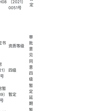
H08
〔2021〕
定
0051号
审
证书
批
资质等级
意
见
同
房
意
21〕
四级
四
8号
级
暂
房暂
定
19〕
暂定
延
7号
期
暂