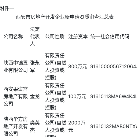
附件一
西安市房地产开发企业新申请资质审查汇总表
法定
序
公司名称
代表
公司性质
注册资本
统一社会信用代码
号
人
有限责任
陕西中锦置
张永
公司(自然
800万元
9161000056712064
业有限公司
军
人投资或
控股)
有限责任
西安果道宫
公司(自然
房地产有限
金龙
100万元
91610113MA6W4K4
人投资或
公司
控股)
有限责任
陕西毕方房
樊英
公司(自然
2000万
地产开发有
91610132MAB0NT
杰
人投资或
元
限公司