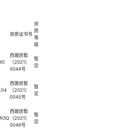
资
质
资质证书号
等
级
西建房暂
暂
45
〔2021〕
定
0044号
西建房暂
暂
L04
〔2021〕
定
0045号
西建房暂
暂
XW3Q
〔2021〕
定
0046号