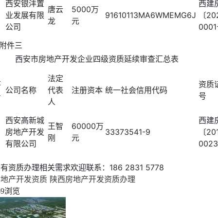
西安银沣置
西建
唐云
5000万
业发展有限
91610113MA6WMEMG6J
〔20
龙
元
公司
000
附件三
西安市房地产开发企业四级资质延续审查汇总表
法定
序
资质
公司名称
代表
注册资本
统一社会信用代码
号
号
人
西安高新城
西建
王智
60000万
房地产开发
33373541-9
〔20
刚
元
有限公司
002
有资质办理相关需求欢迎联系：186 2831 5778
房地产开发资质
陕西房地产开发资质办理
浏览
69