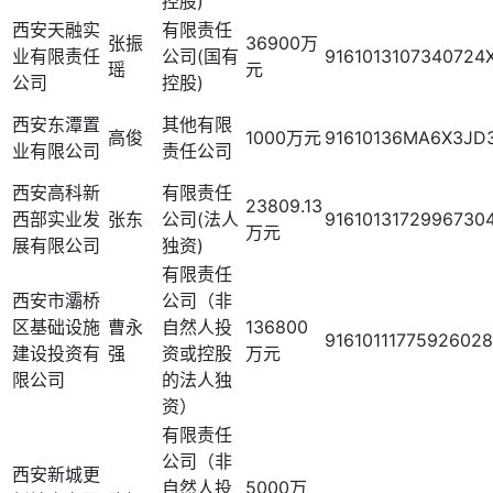
控股)
西安天融实
有限责任
张振
36900万
业有限责任
公司(国有
9161013107340724
瑶
元
公司
控股)
西安东潭置
其他有限
高俊
1000万元
91610136MA6X3JD
业有限公司
责任公司
西安高科新
有限责任
23809.13
西部实业发
张东
公司(法人
9161013172996730
万元
展有限公司
独资)
有限责任
西安市灞桥
公司（非
区基础设施
曹永
自然人投
136800
9161011177592602
建设投资有
强
资或控股
万元
限公司
的法人独
资）
有限责任
公司（非
西安新城更
自然人投
5000万