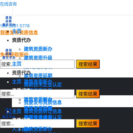
在线咨询
186 2831 5778
主页
我要发布资质信息
资质代办
建筑资质新办
免费获取报价
建筑资质升级
主页
建筑资质增项
资质代办
建筑资质延期
主页
建筑资质新办
高新技术企业认定
资质代办
建筑资质升级
资质转让
建筑资质增项
建筑资质新办
我要发布资质信息
建筑资质延期
建筑资质升级
主页
建筑资质转让信息
高新技术企业认定
建筑资质增项
资质代办
建筑资质需求信息
资质转让
建筑资质延期
人才猎聘
建筑资质新办