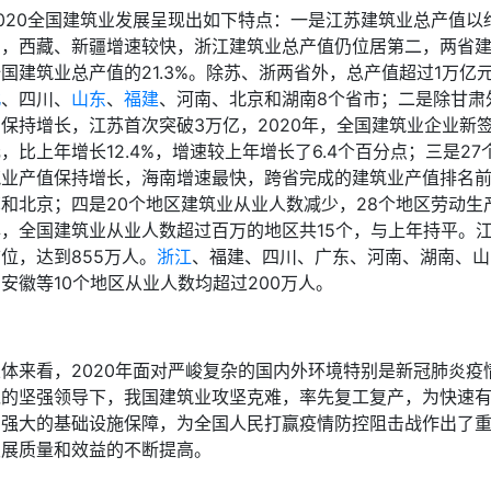
2020全国建筑业发展呈现出如下特点：一是江苏建筑业总产值以
国，西藏、新疆增速较快，浙江建筑业总产值仍位居第二，两省
国建筑业总产值的21.3%。除苏、浙两省外，总产值超过1万亿
北
、四川、
山东
、
福建
、河南、北京和湖南8个省市；二是除甘肃
保持增长，江苏首次突破3万亿，2020年，全国建筑业企业新签
，比上年增长12.4%，增速较上年增长了6.4个百分点；三是2
筑业产值保持增长，海南增速最快，跨省完成的建筑业产值排名
和北京；四是20个地区建筑业从业人数减少，28个地区劳动生产
年，全国建筑业从业人数超过百万的地区共15个，与上年持平。
位，达到855万人。
浙江
、福建、四川、广东、河南、湖南、山
安徽等10个地区从业人数均超过200万人。
总体来看，2020年面对严峻复杂的国内外环境特别是新冠肺炎疫
党的坚强领导下，我国建筑业攻坚克难，率先复工复产，为快速
了强大的基础设施保障，为全国人民打赢疫情防控阻击战作出了
发展质量和效益的不断提高。