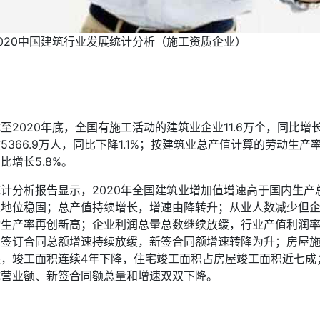
020中国建筑行业发展统计分析（施工资质企业）
至2020年底，全国有施工活动的建筑业企业11.6万个，同比增长
5366.9万人，同比下降1.1%；按建筑业总产值计算的劳动生产率
比增长5.8%。
统计分析报告显示，2020年全国建筑业增加值增速高于国内生产
业地位稳固；总产值持续增长，增速由降转升；从业人数减少但
动生产率再创新高；企业利润总量总数继续放缓，行业产值利润率
业签订合同总额增速持续放缓，新签合同额增速转降为升；房屋
快，竣工面积连续4年下降，住宅竣工面积占房屋竣工面积近七成
成营业额、新签合同额总量和增速双双下降。