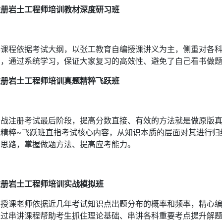
注册岩土工程师培训教材深度研习班
本课程依据考试大纲，以张工教育自编授课讲义为主，侧重对各
系，通过系统学习，保证大家复习的高效性、避免了自己看书做
注册岩土工程师培训真题精粹飞跃班
备战注册考试最后阶段，提高分数直接、有效的方法就是做原版
题精粹~飞跃班直指考试核心内容，从知识本质的层面对其进行归
的思路，掌握做题方法、提高应考能力。
注册岩土工程师培训实战模拟班
各授课老师依据近几年考试知识点出题分布的概率和频率，精心
通过串讲课程帮助考生抓住理论基础、串讲各科重要考点提升解