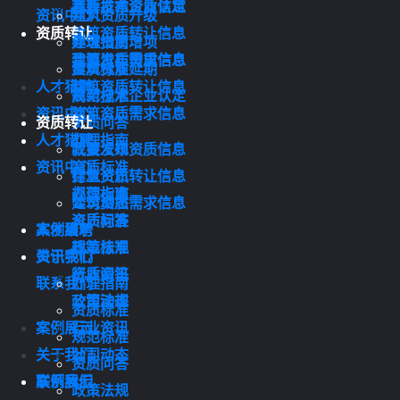
我要发布资质信息
高新技术企业认定
资讯中心
建筑资质升级
资质转让
建筑资质转让信息
办理指南
建筑资质增项
建筑资质需求信息
我要发布资质信息
资质标准
建筑资质延期
人才猎聘
建筑资质转让信息
规范标准
高新技术企业认定
资讯中心
建筑资质需求信息
资质转让
资质问答
人才猎聘
办理指南
政策法规
我要发布资质信息
资讯中心
资质标准
行业资讯
建筑资质转让信息
规范标准
办理指南
公司动态
建筑资质需求信息
资质问答
资质标准
案例展示
人才猎聘
政策法规
规范标准
关于我们
资讯中心
行业资讯
资质问答
联系我们
办理指南
公司动态
政策法规
资质标准
案例展示
行业资讯
规范标准
关于我们
公司动态
资质问答
联系我们
案例展示
政策法规