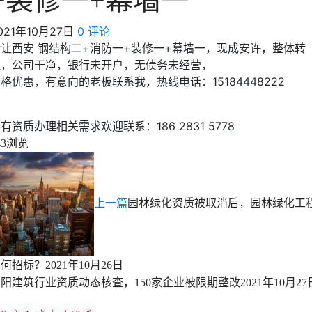
+装修一+幕墙一
021年10月27日
0 评论
转让西安 钢结构二+消防一+装修一+幕墙一，现成安许，整体转
让，公司干净，银行未开户，无债务未经营，
格优惠，有意向的老板联系我，热线电话：15184448222
有资质办理相关需求欢迎联系：186 2831 5778
浏览
43
上一篇
园林绿化资质被取消后，园林绿化工
如何招标？
2021年10月26日
阳建筑行业资质动态核查，150家企业被限期整改
2021年10月27