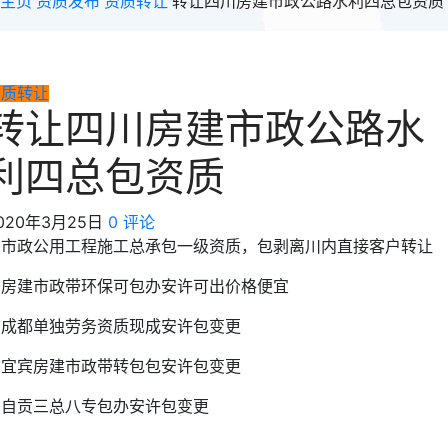
主页
资质发布
资质转让
转让四川房建市政公路水利四总包资质
资质转让
转让四川房建市政公路水
利四总包资质
020年3月25日
0 评论
出市政公用工程施工总承包一级资质，包剥离川内直接客户转让
出房建市政带环保可包办安许可出价格便宜
出成都单独劳务资质现成安许包变更
出宜宾房建市政带转包包安许包变更
出自贡三总八专包办安许包变更