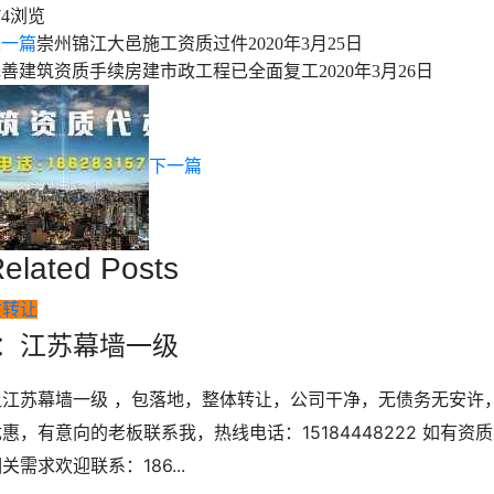
浏览
74
上一篇
崇州锦江大邑施工资质过件
2020年3月25日
完善建筑资质手续房建市政工程已全面复工
2020年3月26日
下一篇
elated Posts
质转让
：江苏幕墙一级
让江苏幕墙一级 ，包落地，整体转让，公司干净，无债务无安许，
惠，有意向的老板联系我，热线电话：15184448222 如有资
关需求欢迎联系：186...