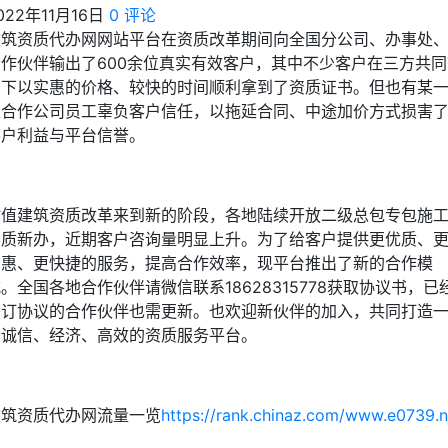
022年11月16日
0 评论
建筑资质代办网网站平台在资质改革期间向全国分公司、办事处
合作伙伴输出了600余位真实有效客户，其中不少客户在三方共同
力下以实惠的价格、较快的时间顺利拿到了资质证书。但也有某
家合作公司员工辜负客户信任，以拖延合同、中途加价方式损害
客户利益与平台信誉。
时值建筑资质改革来到新的阶段，各地陆续开放二级总包专包施
资质新办，近期客户咨询量明显上升。为了给客户提供更优质、
实惠、更快捷的服务，提高合作效率，现平台推出了新的合作模
。全国各地合作伙伴请微信联系18628315778获取协议书，已
签订协议的合作伙伴也需更新。也欢迎新伙伴的加入，共同打造
个诚信、经济、高效的资质服务平台。
建筑资质代办网流量一览
https://rank.chinaz.com/www.e0739.n