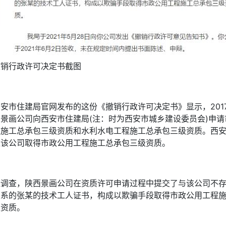
撤销行政许可决定书截图
安市住建局官网发布的这份《撤销行政许可决定书》显示，2017
西景画公司向西安市住建局(注：时为西安市城乡建设委员会)申请
程施工总承包三级资质和水利水电工程施工总承包三级资质。西
准该公司取得市政公用工程施工总承包三级资质。
经调查，陕西景画公司在资质许可申请过程中提交了与该公司不
关系的张某的技术工人证书，构成以欺骗手段取得市政公用工程
级资质。