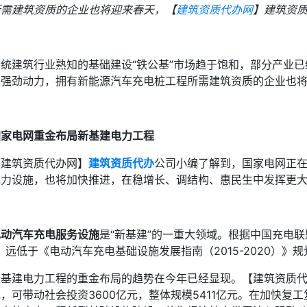
所需建筑资质的企业也将迎来春天，【
建筑资质代办网
】建筑资
传统建筑行业熟知的基础建设“铁公基”市场趋于饱和，部分产业
入强劲动力，拥有新能源汽车充电桩工程所需建筑资质的企业也
国家电网重金布局新基建电力工程
【建筑资质代办网】
建筑资质代办
公司小编了解到，国家电网正在
电力设施，也将加快推进，在稳增长、调结构、惠民生中发挥更
电动汽车充电服务设施
是“新基建”的一重大领域。根据中国充电联盟
，远低于《电动汽车充电基础设施发展指南（2015-2020）》规
新基建电力工程的重金布局的趋势在今年已经显现。【建筑资质代办
元，可带动社会投资3600亿元，整体规模5411亿元。在加快