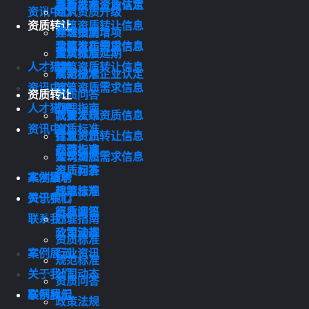
我要发布资质信息
高新技术企业认定
资讯中心
建筑资质升级
资质转让
建筑资质转让信息
办理指南
建筑资质增项
建筑资质需求信息
我要发布资质信息
资质标准
建筑资质延期
人才猎聘
建筑资质转让信息
规范标准
高新技术企业认定
资讯中心
建筑资质需求信息
资质转让
资质问答
人才猎聘
办理指南
政策法规
我要发布资质信息
资讯中心
资质标准
行业资讯
建筑资质转让信息
规范标准
办理指南
公司动态
建筑资质需求信息
资质问答
资质标准
案例展示
人才猎聘
政策法规
规范标准
关于我们
资讯中心
行业资讯
资质问答
联系我们
办理指南
公司动态
政策法规
资质标准
案例展示
行业资讯
规范标准
关于我们
公司动态
资质问答
联系我们
案例展示
政策法规