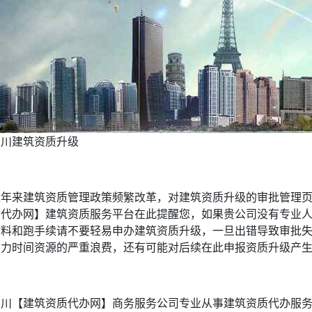
四川建筑资质升级
近年来建筑资质管理政策频繁改革，对建筑资质升级的审批管理
质代办网】建筑资质服务平台在此提醒您，如果贵公司没有专业
材料和跑手续请不要轻易申办建筑资质升级，一旦出错导致审批
财力时间资源的严重浪费，还有可能对后续在此申报资质升级产
四川【建筑资质代办网】商务服务公司专业从事建筑资质代办服