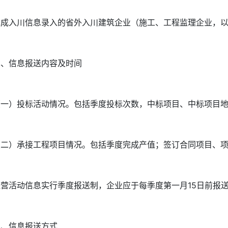
完成入川信息录入的省外入川建筑企业（施工、工程监理企业，
二、信息报送内容及时间
（一）投标活动情况。包括季度投标次数，中标项目、中标项目
（二）承接工程项目情况。包括季度完成产值；签订合同项目、
经营活动信息实行季度报送制，企业应于每季度第一月15日前报
三、信息报送方式