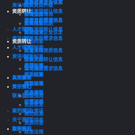
我要发布资质信息
高新技术企业认定
资讯中心
建筑资质升级
资质转让
建筑资质转让信息
办理指南
建筑资质增项
建筑资质需求信息
我要发布资质信息
资质标准
建筑资质延期
人才猎聘
建筑资质转让信息
规范标准
高新技术企业认定
资讯中心
建筑资质需求信息
资质转让
资质问答
人才猎聘
办理指南
政策法规
我要发布资质信息
资讯中心
资质标准
行业资讯
建筑资质转让信息
规范标准
办理指南
公司动态
建筑资质需求信息
资质问答
资质标准
案例展示
人才猎聘
政策法规
规范标准
关于我们
资讯中心
行业资讯
资质问答
联系我们
办理指南
公司动态
政策法规
资质标准
案例展示
行业资讯
规范标准
关于我们
公司动态
资质问答
联系我们
案例展示
政策法规