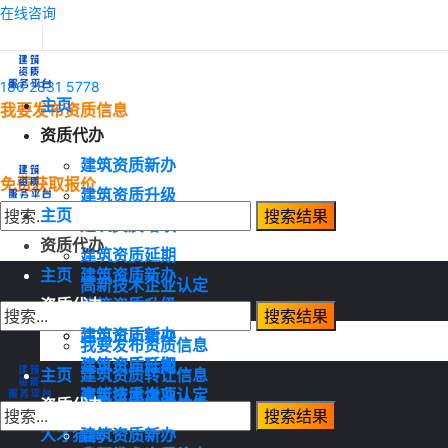
在线咨询
186 2831 5778
主页
我要发布资质信息
资质代办
建筑资质新办
免费获取报价
建筑资质升级
主页
建筑资质增项
资质代办
建筑资质延期
主页
建筑资质新办
高新技术企业认定
资质代办
建筑资质升级
资质转让
建筑资质增项
建筑资质新办
我要发布资质信息
建筑资质延期
建筑资质升级
主页
建筑资质转让信息
高新技术企业认定
建筑资质增项
资质代办
建筑资质需求信息
资质转让
建筑资质延期
人才猎聘
建筑资质新办