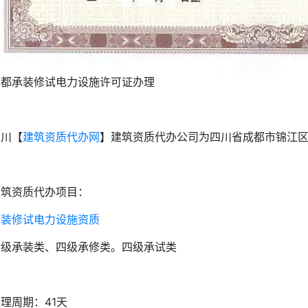
成都承装修试电力设施许可证办理
四川【
建筑资质代办网
】建筑资质代办公司为四川省成都市锦江
建筑资质代办项目：
承装修试电力设施资质
四级承装类、四级承修类。四级承试类
理周期：41天