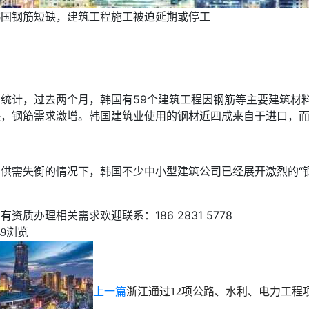
韩国钢筋短缺，建筑工程施工被迫延期或停工
据统计，过去两个月，韩国有59个建筑工程因钢筋等主要建筑材
快，钢筋需求激增。韩国建筑业使用的钢材近四成来自于进口，
在供需失衡的情况下，韩国不少中小型建筑公司已经展开激烈的“钢
有资质办理相关需求欢迎联系：186 2831 5778
浏览
49
上一篇
浙江通过12项公路、水利、电力工程