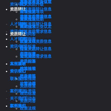
我要发布资质信息
高新技术企业认定
资讯中心
建筑资质升级
资质转让
建筑资质转让信息
办理指南
建筑资质增项
建筑资质需求信息
我要发布资质信息
资质标准
建筑资质延期
人才猎聘
建筑资质转让信息
规范标准
高新技术企业认定
资讯中心
建筑资质需求信息
资质转让
资质问答
人才猎聘
办理指南
政策法规
我要发布资质信息
资讯中心
资质标准
行业资讯
建筑资质转让信息
规范标准
办理指南
公司动态
建筑资质需求信息
资质问答
资质标准
案例展示
人才猎聘
政策法规
规范标准
关于我们
资讯中心
行业资讯
资质问答
联系我们
办理指南
公司动态
政策法规
资质标准
案例展示
行业资讯
规范标准
关于我们
公司动态
资质问答
联系我们
案例展示
政策法规