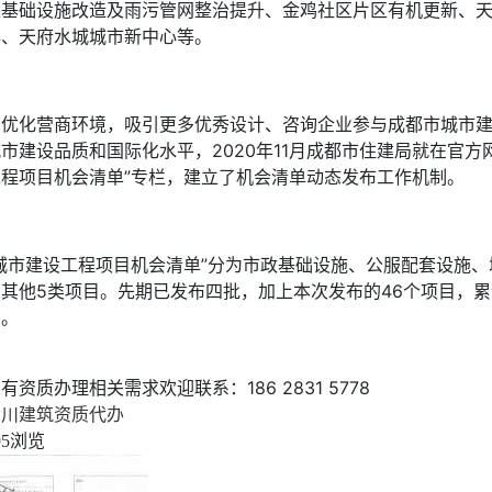
区基础设施改造及雨污管网整治提升、金鸡社区片区有机更新、
心、天府水城城市新中心等。
为优化营商环境，吸引更多优秀设计、咨询企业参与成都市城市
市建设品质和国际化水平，2020年11月成都市住建局就在官方
工程项目机会清单”专栏，建立了机会清单动态发布工作机制。
“城市建设工程项目机会清单”分为市政基础设施、公服配套设施、
和其他5类项目。先期已发布四批，加上本次发布的46个项目，累
目。
有资质办理相关需求欢迎联系：186 2831 5778
四川建筑资质代办
浏览
95