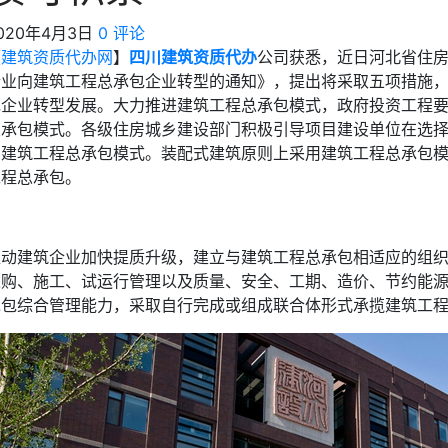
020年4月3日
0 评论
【
建筑资质代办网
】
四川建筑资质代办
公司获悉，近日河北省住
企业向建筑工程总承包企业转型的通知》，提出将采取五项措施
包企业转型发展。大力推进建筑工程总承包模式，政府投资工程
总承包模式。各级住房城乡建设部门积极引导项目建设单位在选
用建筑工程总承包模式。装配式建筑原则上采用建筑工程总承包
工程总承包。
推动建筑企业加快提质升级，建立与建筑工程总承包相适应的组
采购、施工、试运行管理以及质量、安全、工期、造价、节约能
承包综合管理能力，采取自行完成或组成联合体形式承揽建筑工