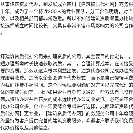
始从事建筑资质代办，到发展成立四川【建筑资质代办网】商务
砺十年，成为了一个将近200人的专业团队，分工合作明确，对
手续，以及相关部门都非常熟悉。所以不知道建筑资质哪里办比
直接选择成立时间比较长，又具有非常不错市场影响力的公司合
错。
选择建筑资质代办公司来办理资质的公司，其主要目的肯定有二
缩短办理所需时长快速获取资质，其二，合理计算成本，在可接
需要的资质。那么从这点根本利益出发，注意代办公司完成办理
代理服务收费。之所以企业会选择代办模式，而不是自己慢慢耗
因为我们耗费不起时间。这个时候就要明确好对方可以完成代理
具体的完成时间等。同理如果企业自身可以通过一些方法自己整
来完成资质办理并且花费的成本远比代办公司收费低，必然是不
质代办公司众多，企业一定要综合考虑进行选择，成都建筑资质
资质代办网】更专业，【建筑资质代办网】商务服务公司十年磨
始终坚持为客户提供完善的建筑资质服务，欢迎客户联系我们免
质代办价格以及其他信息。