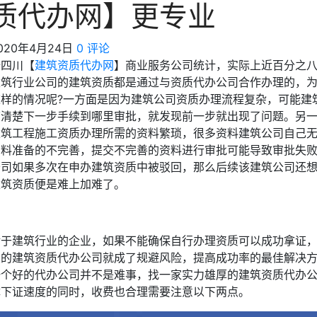
质代办网】更专业
020年4月24日
0 评论
据四川【
建筑资质代办网
】商业服务公司统计，实际上近百分之
建筑行业公司的建筑资质都是通过与资质代办公司合作办理的，
这样的情况呢?一方面是因为建筑公司资质办理流程复杂，可能建
搞清楚下一步手续到哪里审批，就发现前一步就出现了问题。另
建筑工程施工资质办理所需的资料繁琐，很多资料建筑公司自己
资料准备的不完善，提交不完善的资料进行审批可能导致审批失
公司如果多次在申办建筑资质中被驳回，那么后续该建筑公司还
建筑资质便是难上加难了。
对于建筑行业的企业，如果不能确保自行办理资质可以成功拿证
业的建筑资质代办公司就成了规避风险，提高成功率的最佳解决
一个好的代办公司并不是难事，找一家实力雄厚的建筑资质代办
障下证速度的同时，收费也合理需要注意以下两点。